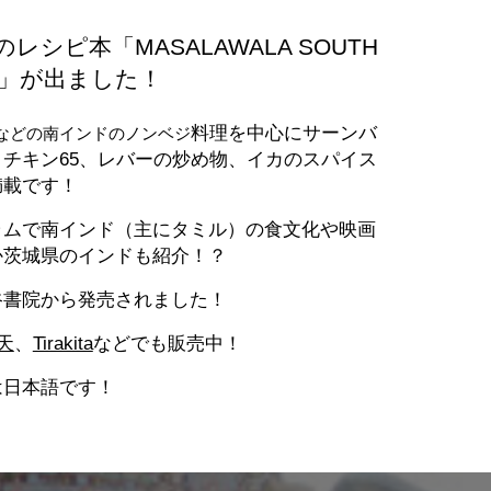
シピ本「MASALAWALA SOUTH
OOK」が出ました！
料理を中心にサーンバ
などの南インドのノンベジ
チキン65、レバーの炒め物、イカのスパイス
満載です！
ラムで南インド（主にタミル）の食文化や映画
ぜか茨城県のインドも紹介！？
谷書院から発売されました！​
天
、
Tirakita
などでも販売中！
は日本語です！