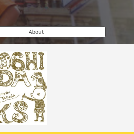
！
About