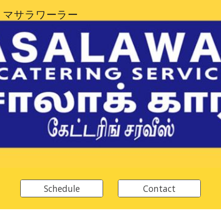
 マサラワーラー
ip to main content
Skip to navigat
Schedule
Contact