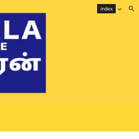
index
ion