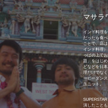
マサラ
インド料理を
だったら食べ
ことで、店は
インド料理）
っぱの上でお
題」をはじめ
どなどを日本
理だけでなく
ービーダンス
ユニット。
SUPERS
演したことも