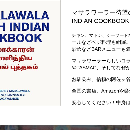
マサラワーラー待望のレ
INDIAN COOKB
チキン、マトン、シーフード
ールなどベジ料理も網羅。
炒めなどBARメニューも
マサラワーラーらしいコ
やTASMAC、そしてな
​お馴染み、信頼の阿佐ヶ
全国の書店、
Amazon
や
楽
安心してください！中身