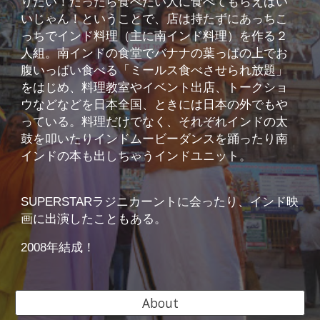
りたい！だったら食べたい人に食べてもらえばい
いじゃん！ということで、店は持たずにあっちこ
っちでインド料理（主に南インド料理）を作る２
人組。南インドの食堂でバナナの葉っぱの上でお
腹いっぱい食べる「ミールス食べさせられ放題」
をはじめ、料理教室やイベント出店、トークショ
ウなどなどを日本全国、ときには日本の外でもや
っている。料理だけでなく、それぞれインドの太
鼓を叩いたりインドムービーダンスを踊ったり南
インドの本も出しちゃうインドユニット。
SUPERSTARラジニカーントに会ったり、インド映
画に出演したこともある。
2008年結成！
About